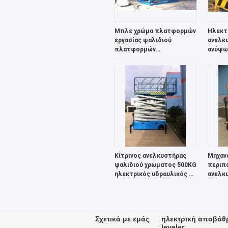
Μπλε χρώμα πλατφορμών
Ηλεκτ
εργασίας ψαλιδιού
ανελκ
πλατφορμών
ανύψω
ανελκυστήρων ψαλιδιού
και ε
παλετών αποβαθρών
φόρτωσης
Κίτρινος ανελκυστήρας
Μηχαν
ψαλιδιού χρώματος 500KG
περιπά
ηλεκτρικός υδραυλικός με
ανελκ
τη με δυνατότητα
βαλβί
επέκτασης πλατφόρμα
κινητ
Σχετικά με εμάς
ηλεκτρική αποβάθ
leveler