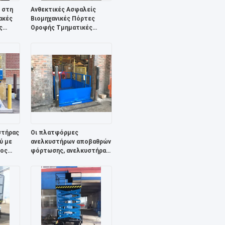
 στη
Ανθεκτικές Ασφαλείς
ακές
Βιομηχανικές Πόρτες
ς
Οροφής Τμηματικές
ική
Προσαρμοσμένες
στήρας
Οι πλατφόρμες
ύ με
ανελκυστήρων αποβαθρών
ψος
φόρτωσης, ανελκυστήρας
αποβαθρών φόρτωσης με
ειας
τα υδραυλικά συστήματα
ανελκυστήρων αποβαθρών
είναι εύκολη λειτουργία