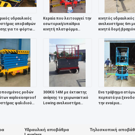
ρικός υδραυλικός
Κεραία που λειτουργεί την
κινητός υδραυλικός
υστήρας αποβαθρών
εσωτερική/υπαίθρια
ανελκυστήρας 6m με
σης για το φόρτωμα
κινητή πλατφόρμα
κινητά δομή βραχιό
κφόρτωμα φορτηγών
ανελκυστήρων ψαλιδιού
ψαλιδιού και το μέ
πλατφορμών
1800*1000mm
οποιημένος ροδών
300KG 14M με έκτακτης
Ένα τράβηγμα ατόμ
των explosionproof
ανάγκης το χειρωνακτικό
περπατά για ξενοδο
υστήρας ψαλιδιού
Lowing ανελκυστήρα
την εναέρια
δων υδραυλικός
ψαλιδιού βαλβίδων
λειτουργώντας
ός φορητός
υδραυλικό κινητό
πλατφόρμα ψαλιδι
μηχανοποιημένο
Maintence κινητή
υδραυλική
ρα
Υδραυλική αποβάθρα
Τηλεσκοπική αποβάθ
Levelers