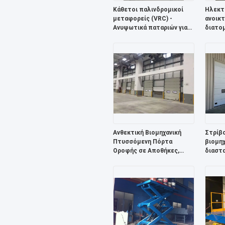
Κάθετοι παλινδρομικοί
Ηλεκτ
μεταφορείς (VRC) -
ανοικτ
Ανυψωτικά παταριών για
διατο
αυξημένη παραγωγικότητα
0.25m
και αποδοτικότητα
Ανθεκτική Βιομηχανική
Στρίβ
Πτυσσόμενη Πόρτα
βιομηχ
Οροφής σε Αποθήκες,
διαστα
Ράμπες Φόρτωσης,
τα εργ
Κέντρα Διανομής
Αποθή