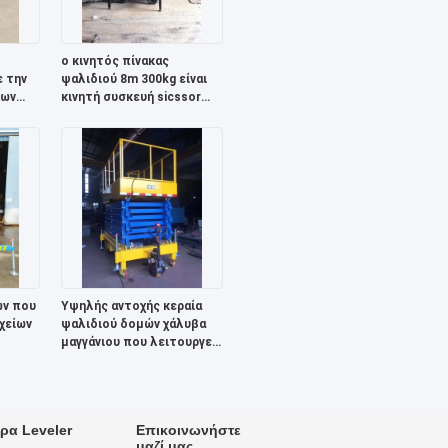
ο κινητός πίνακας
 την
ψαλιδιού 8m 300kg είναι
νων
κινητή συσκευή sicssor
γεθος
που λειτουργεί στην
κεραία
ων που
Υψηλής αντοχής κεραία
χείων
ψαλιδιού δομών χάλυβα
μαγγάνιου που λειτουργεί
τον κινητό υδραυλικό
ού
ανυψωτή
ρα Leveler
Επικοινωνήστε
μαζί μας