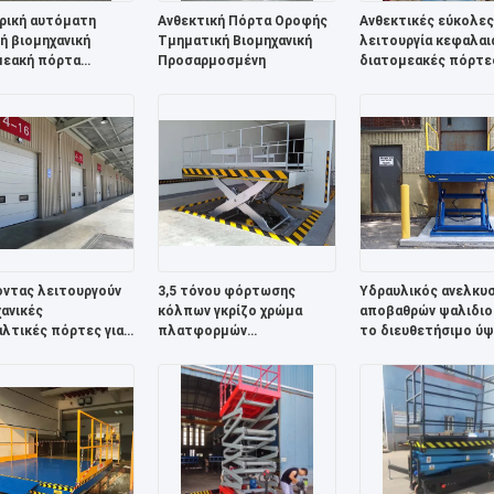
ρική αυτόματη
Ανθεκτική Πόρτα Οροφής
Ανθεκτικές εύκολες
ή βιομηχανική
Τμηματική Βιομηχανική
λειτουργία κεφαλαι
μεακή πόρτα
Προσαρμοσμένη
διατομεακές πόρτε
/S ταχύτητα
Ελκυστική βιομηχαν
είσοδος
οντας λειτουργούν
3,5 τόνου φόρτωσης
Υδραυλικός ανελκυ
ανικές
κόλπων γκρίζο χρώμα
αποβαθρών ψαλιδιο
λτικές πόρτες για
πλατφορμών
το διευθετήσιμο ύ
οστάσια Λογιστική
ανελκυστήρων ψαλιδιού
500mm To1600mm
κη Γκαράζ
εξοπλισμού υδραυλικό
φρουράς toe ασφάλ